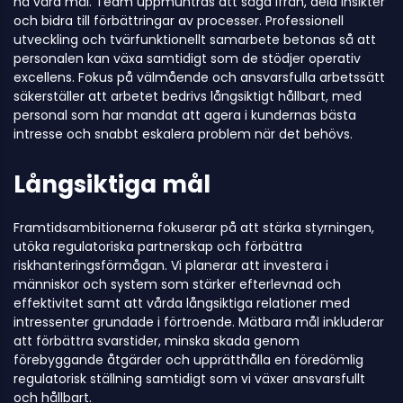
nå våra mål. Team uppmuntras att säga ifrån, dela insikter
och bidra till förbättringar av processer. Professionell
utveckling och tvärfunktionellt samarbete betonas så att
personalen kan växa samtidigt som de stödjer operativ
excellens. Fokus på välmående och ansvarsfulla arbetssätt
säkerställer att arbetet bedrivs långsiktigt hållbart, med
personal som har mandat att agera i kundernas bästa
intresse och snabbt eskalera problem när det behövs.
Långsiktiga mål
Framtidsambitionerna fokuserar på att stärka styrningen,
utöka regulatoriska partnerskap och förbättra
riskhanteringsförmågan. Vi planerar att investera i
människor och system som stärker efterlevnad och
effektivitet samt att vårda långsiktiga relationer med
intressenter grundade i förtroende. Mätbara mål inkluderar
att förbättra svarstider, minska skada genom
förebyggande åtgärder och upprätthålla en föredömlig
regulatorisk ställning samtidigt som vi växer ansvarsfullt
och hållbart.