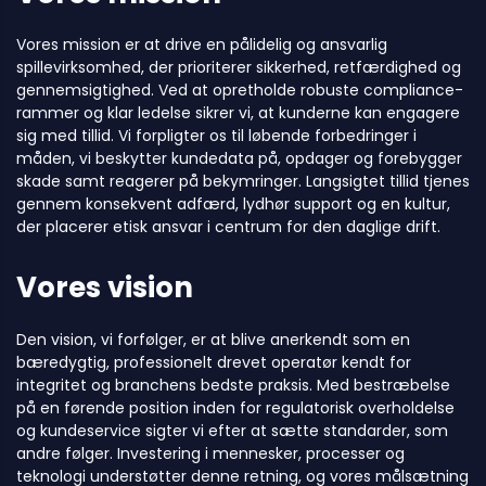
Vores mission er at drive en pålidelig og ansvarlig
spillevirksomhed, der prioriterer sikkerhed, retfærdighed og
gennemsigtighed. Ved at opretholde robuste compliance-
rammer og klar ledelse sikrer vi, at kunderne kan engagere
sig med tillid. Vi forpligter os til løbende forbedringer i
måden, vi beskytter kundedata på, opdager og forebygger
skade samt reagerer på bekymringer. Langsigtet tillid tjenes
gennem konsekvent adfærd, lydhør support og en kultur,
der placerer etisk ansvar i centrum for den daglige drift.
Vores vision
Den vision, vi forfølger, er at blive anerkendt som en
bæredygtig, professionelt drevet operatør kendt for
integritet og branchens bedste praksis. Med bestræbelse
på en førende position inden for regulatorisk overholdelse
og kundeservice sigter vi efter at sætte standarder, som
andre følger. Investering i mennesker, processer og
teknologi understøtter denne retning, og vores målsætning