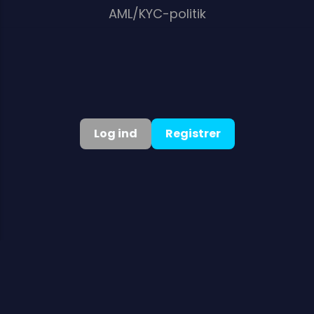
AML/KYC-politik
Dansk
▾
Log ind
Registrer
©
2026
. Alle rettigheder forbeholdes