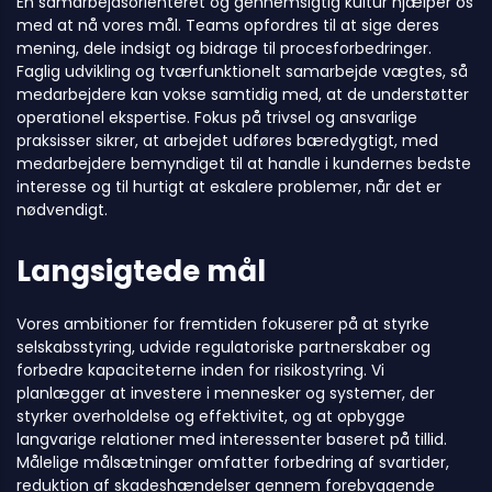
En samarbejdsorienteret og gennemsigtig kultur hjælper os
med at nå vores mål. Teams opfordres til at sige deres
mening, dele indsigt og bidrage til procesforbedringer.
Faglig udvikling og tværfunktionelt samarbejde vægtes, så
medarbejdere kan vokse samtidig med, at de understøtter
operationel ekspertise. Fokus på trivsel og ansvarlige
praksisser sikrer, at arbejdet udføres bæredygtigt, med
medarbejdere bemyndiget til at handle i kundernes bedste
interesse og til hurtigt at eskalere problemer, når det er
nødvendigt.
Langsigtede mål
Vores ambitioner for fremtiden fokuserer på at styrke
selskabsstyring, udvide regulatoriske partnerskaber og
forbedre kapaciteterne inden for risikostyring. Vi
planlægger at investere i mennesker og systemer, der
styrker overholdelse og effektivitet, og at opbygge
langvarige relationer med interessenter baseret på tillid.
Målelige målsætninger omfatter forbedring af svartider,
reduktion af skadeshændelser gennem forebyggende