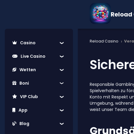
Reload
›
Reload Casino
Vera
Casino
Live Casino
Sicher
Wetten
Boni
Responsible Gambling
Spielverhalten zu för
VIP Club
Konto mit Respekt un
Umgebung, während eine
weist unser Team die
App
Blog
Grundsä