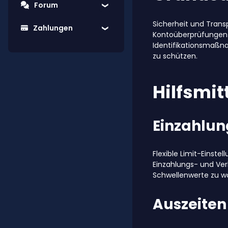
Forum
Sicherheit und Trans
Zahlungen
Kontoüberprüfungen w
Identifikationsmaßn
zu schützen.
Hilfsmit
Einzahlun
Flexible Limit-Einste
Einzahlungs- und Ver
Schwellenwerte zu w
Auszeiten