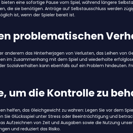
en bieten eine sofortige Pause vom Spiel, während längere Selb
en, die sie benötigen. Anträge auf Selbstausschluss werden zügi
lich ist, wenn der Spieler bereit ist.
en problematischen Verh
er anderem das Hinterherjagen von Verlusten, das Leihen von Ge
 im Zusammenhang mit dem Spiel und wiederholte erfolglose Ve
 oder Sozialverhalten kann ebenfalls auf ein Problem hindeuten. 
, um die Kontrolle zu beh
 helfen, das Gleichgewicht zu wahren: Legen Sie vor dem Spiele
 Sie Glücksspiel unter Stress oder Beeinträchtigung und betrach
s Aufzeichnen von Zeit und Ausgaben sowie die Nutzung unsere
gen und reduziert das Risiko.