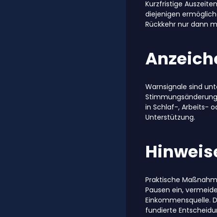
Kurzfristige Auszeit
diejenigen ermöglich
Rückkehr nur dann mög
Anzeich
Warnsignale sind unt
Stimmungsänderungen
in Schlaf-, Arbeits-
Unterstützung.
Hinweise
Praktische Maßnahmen
Pausen ein, vermeiden
Einkommensquelle. Da
fundierte Entscheidun