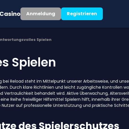
 Casino
Anmeldung
Registrieren
ntwortungsvolles Spielen
es Spielen
 bei Reload steht im Mittelpunkt unserer Arbeitsweise, und unse
dern. Durch klare Richtlinien und leicht zugängliche Kontrollen w
d Vertraulichkeit behandelt wird. Aktive Überwachung, Altersver
 Reihe freiwilliger Hilfsmittel Spielern hilft, innerhalb ihrer Gre
 Nutzer auf professionelle Unterstützung und praktische Schritte
tze des Spielerschutzes