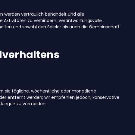
en werden vertraulich behandelt und alle
 Aktivitäten zu verhindern. Verantwortungsvolle
lten und sowohl den Spieler als auch die Gemeinschaft
elverhaltens
dem sie tägliche, wöchentliche oder monatliche
oder entfernt werden; wir empfehlen jedoch, konservative
idungen zu vermeiden.