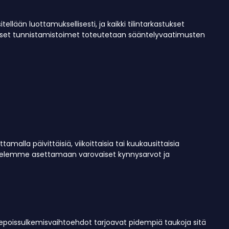
llään luottamuksellisesti, ja kaikki tilintarkastukset
lliset tunnistamistoimet toteutetaan sääntelyvaatimusten
malla päivittäisiä, viikoittaisia tai kuukausittaisia
osittelemme asettamaan varovaiset kynnysarvot ja
epoissulkemisvaihtoehdot tarjoavat pidempiä taukoja sitä