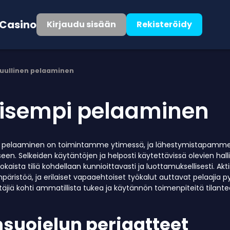
 Casino
Kirjaudu sisään
Rekisteröidy
uullinen pelaaminen
lisempi pelaaminen
en pelaaminen on toimintamme ytimessä, ja lähestymistapamme p
seen. Selkeiden käytäntöjen ja helposti käytettävissä olevien ha
aista tiliä kohdellaan kunnioittavasti ja luottamuksellisesti. Aktii
mpäristöä, ja erilaiset vapaaehtoiset työkalut auttavat pelaajia 
äjiä kohti ammatillista tukea ja käytännön toimenpiteitä tilante
suojelun periaatteet