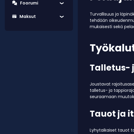
Foorumi
Turvallisuus ja läpin
Maksut
tehdään oikeudenmuka
mukaisesti sekä pela
Työkalu
Talletus- 
Joustavat rajoitusaset
talletus- ja tappiora
seuraamaan muutoksia
Tauot ja 
Lyhytaikaiset tauot 