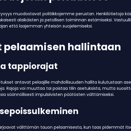
äkyvyys muodostavat politiikkojemme perustan. Henkilötietoja käsite
isesti alaikäisten ja petollisen toiminnan estämiseksi. Vastuu
ajan että laajemman yhteisön suojelemiseksi.
t pelaamisen hallintaan
ja tappiorajat
ukset antavat pelaajille mahdollisuuden hallita kulutustaan asetta
joja. Rajoja voi muuttaa tai poistaa tilin asetuksista, mutta su
 säännöllisesti impulsiivisten päätösten välttämiseksi.
itsepoissulkeminen
tarjoavat välittömän tauon pelaamisesta, kun taas pidemmät its