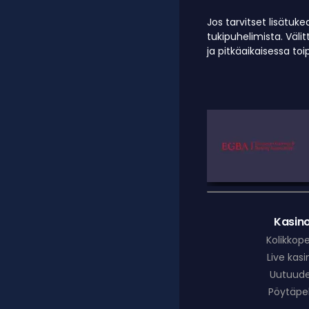
Jos tarvitset lisätuke
tukipuhelimista. Väli
ja pitkäaikaisessa to
Kasin
Kolikkope
Live kasi
Uutuud
Pöytäpel