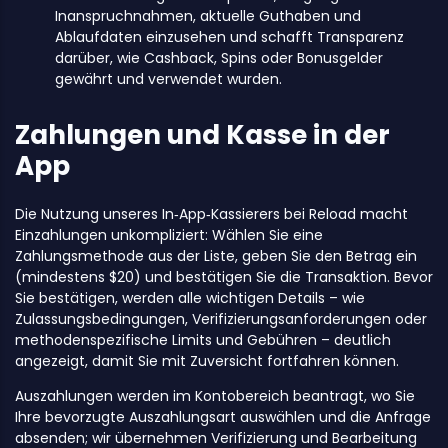
Inanspruchnahmen, aktuelle Guthaben und
Ablaufdaten einzusehen und schafft Transparenz
darüber, wie Cashback, Spins oder Bonusgelder
gewährt und verwendet wurden.
Zahlungen und Kasse in der
App
Die Nutzung unseres In‑App‑Kassierers bei Reload macht
Einzahlungen unkompliziert: Wählen Sie eine
Zahlungsmethode aus der Liste, geben Sie den Betrag ein
(mindestens $20) und bestätigen Sie die Transaktion. Bevor
Sie bestätigen, werden alle wichtigen Details – wie
Zulassungsbedingungen, Verifizierungsanforderungen oder
methodenspezifische Limits und Gebühren – deutlich
angezeigt, damit Sie mit Zuversicht fortfahren können.
Auszahlungen werden im Kontobereich beantragt, wo Sie
Ihre bevorzugte Auszahlungsart auswählen und die Anfrage
absenden; wir übernehmen Verifizierung und Bearbeitung