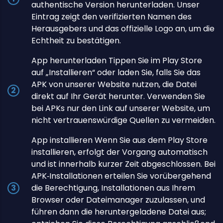
authentische Version herunterladen. Unser
Eintrag zeigt den verifizierten Namen des
Herausgebers und das offizielle Logo an, um die
Echtheit zu bestätigen.
App herunterladen Tippen Sie im Play Store
auf „Installieren“ oder laden Sie, falls Sie das
APK von unserer Website nutzen, die Datei
direkt auf Ihr Gerät herunter. Verwenden Sie
bei APKs nur den Link auf unserer Website, um
nicht vertrauenswürdige Quellen zu vermeiden.
App installieren Wenn Sie aus dem Play Store
installieren, erfolgt der Vorgang automatisch
und ist innerhalb kurzer Zeit abgeschlossen. Bei
APK‑Installationen erteilen Sie vorübergehend
die Berechtigung, Installationen aus Ihrem
Browser oder Dateimanager zuzulassen, und
führen dann die heruntergeladene Datei aus;