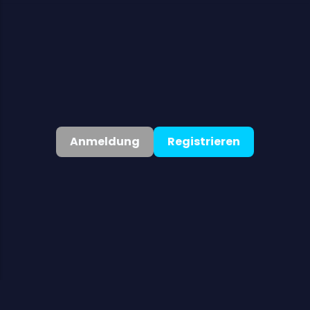
AGB
Cookie-Richtlinie
AML/KYC-Richtlinie
Anmeldung
Registrieren
Deutsch
▾
©
2026
. Alle Rechte vorbehalten