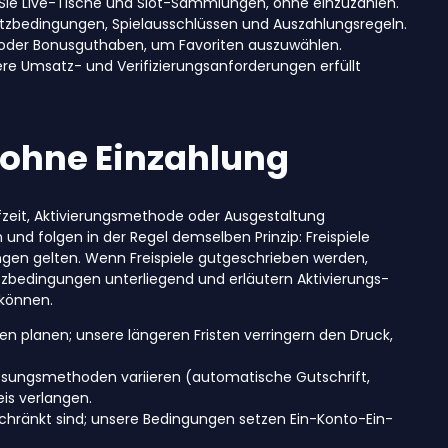
en Sie Live-Tische und Slot-Sammlungen, ohne einzuzahlen.
atzbedingungen, Spielausschlüssen und Auszahlungsregeln.
en oder Bonusguthaben, um Favoriten auszuwählen.
e Umsatz- und Verifizierungsanforderungen erfüllt
 ohne Einzahlung
fzeit, Aktivierungsmethode oder Ausgestaltung
und folgen in der Regel demselben Prinzip: Freispiele
gen gelten. Wenn Freispiele gutgeschrieben werden,
bedingungen unterliegend und erläutern Aktivierungs-
 können.
ten planen; unsere längeren Fristen verringern den Druck,
nlösungsmethoden variieren (automatische Gutschrift,
is verlangen.
eschränkt sind; unsere Bedingungen setzen Ein-Konto-Ein-