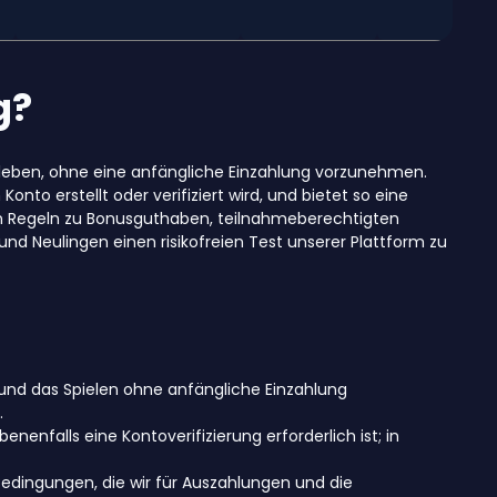
g?
erleben, ohne eine anfängliche Einzahlung vorzunehmen.
nto erstellt oder verifiziert wird, und bietet so eine
ten Regeln zu Bonusguthaben, teilnahmeberechtigten
nd Neulingen einen risikofreien Test unserer Plattform zu
und das Spielen ohne anfängliche Einzahlung
.
enenfalls eine Kontoverifizierung erforderlich ist; in
Bedingungen, die wir für Auszahlungen und die