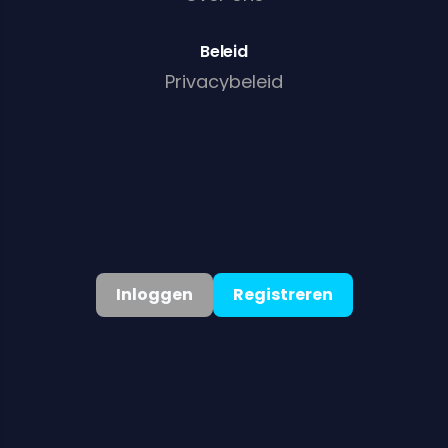
Beleid
Privacybeleid
Algemene voorwaarden
Cookiebeleid
AML/KYC-beleid
Inloggen
Registreren
Nederlands
▾
©
2026
. Alle rechten voorbehouden