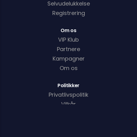
Selvudelukkelse
Registrering
Om os
VIP Klub
Partnere
Kampagner
Om os
Politikker
Privatlivspolitik
Vilkår
Cookiepolitik
AML/KYC-politik