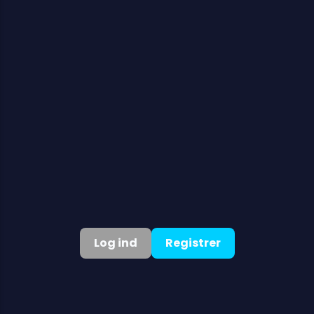
Registrering
Om os
VIP Klub
Partnere
Kampagner
Om os
Politikker
Privatlivspolitik
Vilkår
Cookiepolitik
Log ind
Registrer
AML/KYC-politik