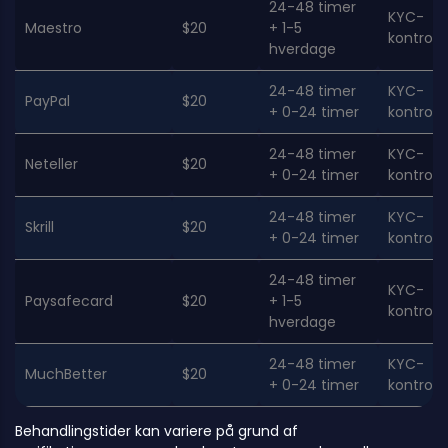
24-48 timer
KYC-
Maestro
$20
+ 1-5
kontrolle
hverdage
24-48 timer
KYC-
PayPal
$20
+ 0-24 timer
kontrolle
24-48 timer
KYC-
Neteller
$20
+ 0-24 timer
kontrolle
24-48 timer
KYC-
Skrill
$20
+ 0-24 timer
kontrolle
24-48 timer
KYC-
Paysafecard
$20
+ 1-5
kontrolle
hverdage
24-48 timer
KYC-
MuchBetter
$20
+ 0-24 timer
kontrolle
Behandlingstider kan variere på grund af