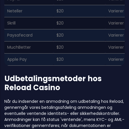
Neteller
$20
Varierer
Skrill
$20
Varierer
Paysafecard
$20
Varierer
MuchBetter
$20
Varierer
Apple Pay
$20
Varierer
Udbetalingsmetoder hos
Reload Casino
Når du indsender en anmodning om udbetaling hos Reload,
gennemgår vores betalingsafdeling anmodningen og
eventuelle ventende identitets- eller sikkerhedskontroller.
Anmodninger kan få status 'ventende', mens KYC- og AML-
verifikationer gennemføres; når dokumentationen er