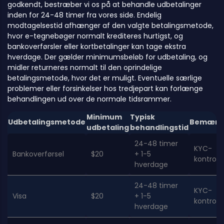
godkendt, bestræber vi os på at behandle udbetalinger
inden for 24-48 timer fra vores side. Endelig
modtagelsestid afhænger af den valgte betalingsmetode,
hvor e-tegnebøger normalt krediteres hurtigst, og
bankoverførsler eller kortbetalinger kan tage ekstra
hverdage. Der gælder minimumsbeløb for udbetaling, og
midler returneres normalt til den oprindelige
betalingsmetode, hvor det er muligt. Eventuelle særlige
problemer eller forsinkelser hos tredjepart kan forlænge
behandlingen ud over de normale tidsrammer.
Minimum
Typisk
Udbetalingsmetode
Bemærkn
udbetaling
behandlingstid
24-48 timer
KYC-
Bankoverførsel
$20
+ 1-5
kontrolle
hverdage
24-48 timer
KYC-
Visa
$20
+ 1-5
kontrolle
hverdage