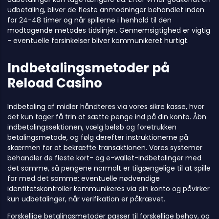
udbetaling, bliver de fleste anmodninger behandlet inden
for 24-48 timer og når spillerne i henhold til den
modtagende metodes tidslinjer. Gennemsigtighed er vigtig
- eventuelle forsinkelser bliver kommunikeret hurtigt.
Indbetalingsmetoder på
Reload Casino
Indbetaling af midler håndteres via vores sikre kasse, hvor
det kun tager få trin at sætte penge ind på din konto. Åbn
indbetalingssektionen, vælg beløb og foretrukken
betalingsmetode, og følg derefter instruktionerne på
skærmen for at bekræfte transaktionen. Vores systemer
behandler de fleste kort- og e-wallet-indbetalinger med
det samme, så pengene normalt er tilgængelige til at spille
for med det samme; eventuelle nødvendige
identitetskontroller kommunikeres via din konto og påvirker
kun udbetalinger, når verifikation er påkrævet.
Forskellige betalingsmetoder passer til forskellige behov, og