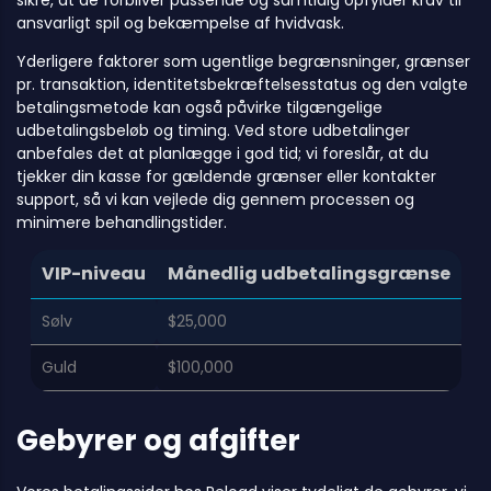
ansvarligt spil og bekæmpelse af hvidvask.
Yderligere faktorer som ugentlige begrænsninger, grænser
pr. transaktion, identitetsbekræftelsesstatus og den valgte
betalingsmetode kan også påvirke tilgængelige
udbetalingsbeløb og timing. Ved store udbetalinger
anbefales det at planlægge i god tid; vi foreslår, at du
tjekker din kasse for gældende grænser eller kontakter
support, så vi kan vejlede dig gennem processen og
minimere behandlingstider.
VIP-niveau
Månedlig udbetalingsgrænse
Sølv
$25,000
Guld
$100,000
Gebyrer og afgifter