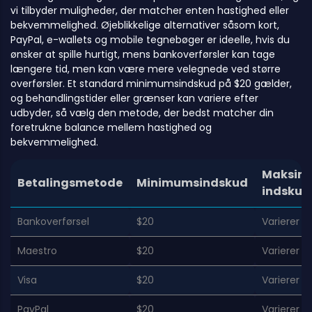
vi tilbyder muligheder, der matcher enten hastighed eller
bekvemmelighed. Øjeblikkelige alternativer såsom kort,
PayPal, e-wallets og mobile tegnebøger er ideelle, hvis du
ønsker at spille hurtigt, mens bankoverførsler kan tage
længere tid, men kan være mere velegnede ved større
overførsler. Et standard minimumsindskud på $20 gælder,
og behandlingstider eller grænser kan variere efter
udbyder, så vælg den metode, der bedst matcher din
foretrukne balance mellem hastighed og
bekvemmelighed.
Maksim
Betalingsmetode
Minimumsindskud
indskud
Bankoverførsel
$20
Varierer
Maestro
$20
Varierer
Visa
$20
Varierer
PayPal
$20
Varierer