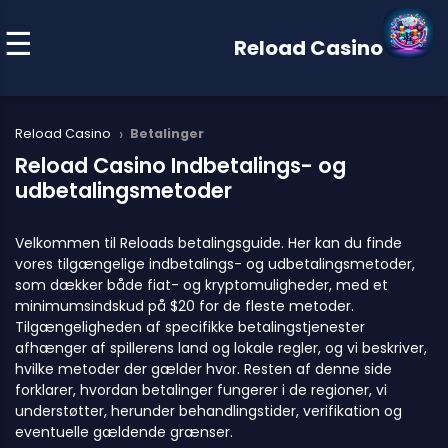
Reload Casino
›
Reload Casino
Betalinger
Reload Casino Indbetalings- og
udbetalingsmetoder
Velkommen til Reloads betalingsguide. Her kan du finde
vores tilgængelige indbetalings- og udbetalingsmetoder,
som dækker både fiat- og kryptomuligheder, med et
minimumsindskud på $20 for de fleste metoder.
Tilgængeligheden af specifikke betalingstjenester
afhænger af spillerens land og lokale regler, og vi beskriver,
hvilke metoder der gælder hvor. Resten af denne side
forklarer, hvordan betalinger fungerer i de regioner, vi
understøtter, herunder behandlingstider, verifikation og
eventuelle gældende grænser.