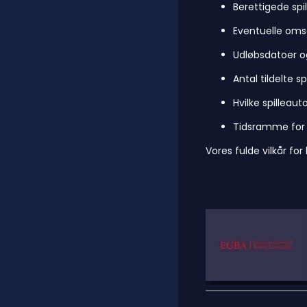
Berettigede spi
Eventuelle omsæ
Udløbsdatoer 
Antal tildelte sp
Hvilke spilleau
Tidsramme for 
Vores fulde vilkår fo