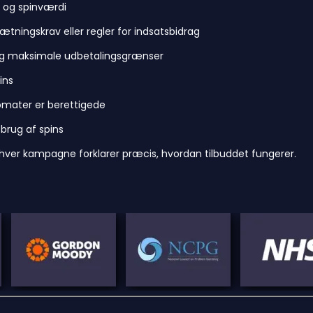
l og spinværdi
tningskrav eller regler for indsatsbidrag
og maksimale udbetalingsgrænser
ins
tomater er berettigede
brug af spins
r hver kampagne forklarer præcis, hvordan tilbuddet fungerer.