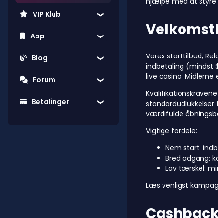
hjælpe med at styre 
VIP Klub
Velkomst
App
Vores starttilbud, Re
Blog
indbetaling (mindst $
live casino. Midlerne 
Forum
Kvalifikationskravene 
Betalinger
standardudlukkelser fo
værdifulde åbningsbel
Vigtige fordele:
Nem start: ind
Bred adgang: ka
Lav tærskel: mi
Læs venligst kampagn
Cashbac