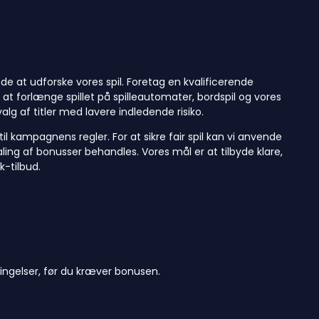
nde at udforske vores spil. Foretag en kvalificerende
 at forlænge spillet på spilleautomater, bordspil og vores
alg af titler med lavere indledende risiko.
til kampagnens regler. For at sikre fair spil kan vi anvende
taling af bonusser behandles. Vores mål er at tilbyde klare,
k-tilbud.
ngelser, før du kræver bonusen.