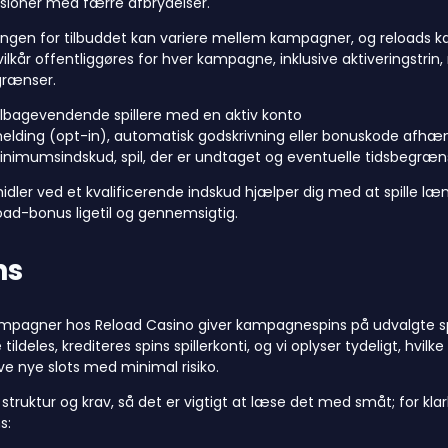
sioner med færre afbrydelser.
ingen for tilbuddet kan variere mellem kampagner, og reloads ka
ilkår offentliggøres for hver kampagne, inklusive aktiveringstri
grænser.
tilbagevendende spillere med en aktiv konto
lmelding (opt-in), automatisk godskrivning eller bonuskode afhæn
minimumsindskud, spil, der er undtaget og eventuelle tidsbegræn
 midler ved et kvalificerende indskud hjælper dig med at spille l
eload-bonus ligetil og gennemsigtig.
ns
mpagner hos Reload Casino giver kampagnespins på udvalgte spille
 tildeles, krediteres spins spillerkonti, og vi oplyser tydeligt, hvi
 nye slots med minimal risiko.
struktur og krav, så det er vigtigt at læse det med småt; for kla
s: