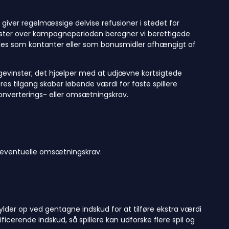
 giver regelmæssige delvise refusioner i stedet for
ster over kampagneperioden beregner vi berettigede
etales som kontanter eller som bonusmidler afhængigt af
 gevinster; det hjælper med at udjævne kortsigtede
res tilgang skaber løbende værdi for faste spillere
 konverterings- eller omsætningskrav.
 eventuelle omsætningskrav.
ylder op ved gentagne indskud for at tilføre ekstra værdi
ificerende indskud, så spillere kan udforske flere spil og