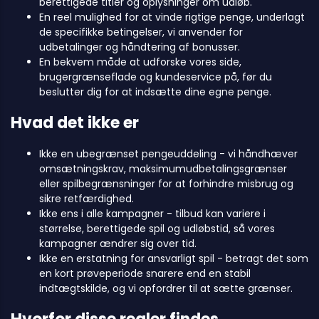
berettigede titler og oplysninger om udløb.
En reel mulighed for at vinde rigtige penge, underlagt
de specifikke betingelser, vi anvender for
udbetalinger og håndtering af bonusser.
En bekvem måde at udforske vores side,
brugergrænseflade og kundeservice på, før du
beslutter dig for at indsætte dine egne penge.
Hvad det ikke er
Ikke en ubegrænset pengeuddeling - vi håndhæver
omsætningskrav, maksimumudbetalingsgrænser
eller spilbegrænsninger for at forhindre misbrug og
sikre retfærdighed.
Ikke ens i alle kampagner - tilbud kan variere i
størrelse, berettigede spil og udløbstid, så vores
kampagner ændrer sig over tid.
Ikke en erstatning for ansvarligt spil - betragt det som
en kort prøveperiode snarere end en stabil
indtægtskilde, og vi opfordrer til at sætte grænser.