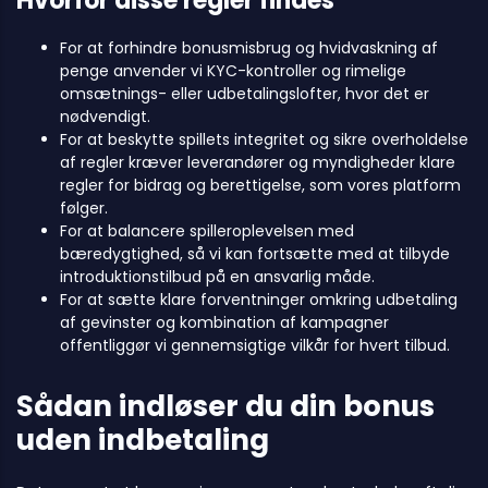
Hvorfor disse regler findes
For at forhindre bonusmisbrug og hvidvaskning af
penge anvender vi KYC-kontroller og rimelige
omsætnings- eller udbetalingslofter, hvor det er
nødvendigt.
For at beskytte spillets integritet og sikre overholdelse
af regler kræver leverandører og myndigheder klare
regler for bidrag og berettigelse, som vores platform
følger.
For at balancere spilleroplevelsen med
bæredygtighed, så vi kan fortsætte med at tilbyde
introduktionstilbud på en ansvarlig måde.
For at sætte klare forventninger omkring udbetaling
af gevinster og kombination af kampagner
offentliggør vi gennemsigtige vilkår for hvert tilbud.
Sådan indløser du din bonus
uden indbetaling