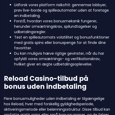
Udforsk vores platform risikofrit: gennemse lobbyer,
prøv live-borde og spilleautomater uden at foretage
en indbetaling.
Forstå, hvordan vores bonusmekanik fungerer,
herunder omsætningskrav, spilundtagelser og
udbetalingsregler.
Test en spilleautomats volatilitet og bonusfunktioner
med gratis spins eller bonuspenge for at finde dine
favoritter.
Du kan muligvis hæve rigtige gevinster, når du har
opfyldt vores omsætnings- og verifikationskrav,
hvilket giver en ægte udbetalingsoplevelse.
Reload Casino-tilbud på
bonus uden indbetaling
Flere bonusmuligheder uden indbetaling er tilgængelige
hos Reload, hver med forskellig gyldighedsperiode,
aktiveringsmetode eller belønningsstruktur. Disse tilbud kan
omfatte gratis spins eller små bonussummer, og de følger