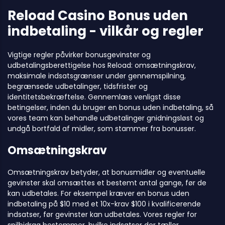
Reload Casino Bonus uden
indbetaling - vilkår og regler
Vigtige regler påvirker bonusgevinster og
udbetalingsberettigelse hos Reload: omsætningskrav,
maksimale indsatsgrænser under gennemspilning,
begrænsede udbetalinger, tidsfrister og
identitetsbekræftelse. Gennemlæs venligst disse
betingelser, inden du bruger en bonus uden indbetaling, så
vores team kan behandle udbetalinger gnidningsløst og
undgå bortfald af midler, som stammer fra bonusser.
Omsætningskrav
Omsætningskrav betyder, at bonusmidler og eventuelle
gevinster skal omsættes et bestemt antal gange, før de
kan udbetales. For eksempel kræver en bonus uden
indbetaling på $10 med et 10x-krav $100 i kvalificerende
indsatser, før gevinster kan udbetales. Vores regler for