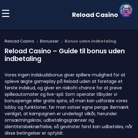
Reload Casino
›
›
Reload Casino
Bonusser
Bonus uden indbetaling
Reload Casino – Guide til bonus uden
indbetaling
Vores ingen indskudsbonus giver spillere mulighed for at
opleve ægte gameplay på Reload uden at foretage et
første indskud, og giver en risikofri chance for at prøve
spilleautomater og live-spil. Som operatør tilbyder vi
bonuspenge eller gratis spins, så man kan udforske vores
lobby og funktioner, før man satser egne penge. Bemærk
venligst, at kampagnen er underlagt vilkår, herunder
omsætningskrav, udbetalingsgrænser og
identitetsbekræftelse, så gevinster først kan udbetales, når
disse betingelser er opfyldt.