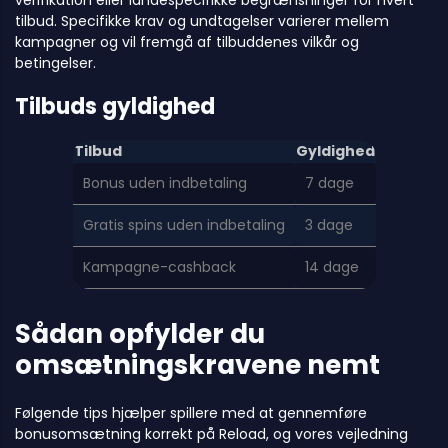
verifikation eller landespecifikke begrænsninger for hvert
tilbud. Specifikke krav og undtagelser varierer mellem
kampagner og vil fremgå af tilbuddenes vilkår og
betingelser.
Tilbuds gyldighed
Tilbud
Gyldighed
Bonus uden indbetaling
7 dage
Gratis spins uden indbetaling
3 dage
Kampagne-cashback
14 dage
Sådan opfylder du
omsætningskravene nemt
Følgende tips hjælper spillere med at gennemføre
bonusomsætning korrekt på Reload, og vores vejledning