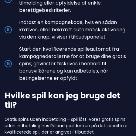
tilmelding eller opfyldelse af enkle
berettigelseskriterier.
Indtast en kampagnekode, hvis en sådan
kræves, eller bekræft automatisk aktivering
via den knap, vi viser i tilbudspanelet.
Start den kvalificerende spilleautomat fra
kampagnedetaljerne for at bruge dine gratis
spins; gevinster tilskrives i henhold til
bonusvilkårene og kan udbetales, når
betingelserne er opfyldt.
Hvilke spil kan jeg bruge det
til?
Gratis spins uden indbetaling – spil låst. Vores gratis spins
uden indbetaling hos Reload gælder kun på det specifikke
kvalificerede spil, der er angivet i tilbuddet.